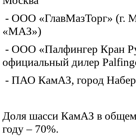
Москва
- ООО «ГлавМазТорг» (г. 
«МАЗ»)
- ООО «Палфингер Кран Рус
официальный дилер Palfing
- ПАО КамАЗ, город Набе
Доля шасси КамАЗ в общем 
году – 70%.