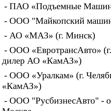
- ПАО «Подъемные Машины»
- ООО "Майкопский машин
- АО «МАЗ» (г. Минск)
- ООО «ЕвротрансАвто» (г
дилер АО «КамАЗ»)
- ООО «Уралкам» (г. Челя
«КамАЗ»)
- ООО "РусбизнесАвто" - о