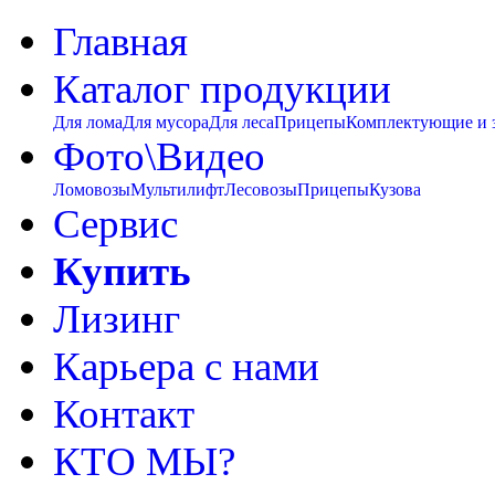
Главная
Каталог продукции
Для лома
Для мусора
Для леса
Прицепы
Комплектующие и 
Фото\Видео
Ломовозы
Мультилифт
Лесовозы
Прицепы
Кузова
Сервис
Купить
Лизинг
Карьера с нами
Контакт
КТО МЫ?