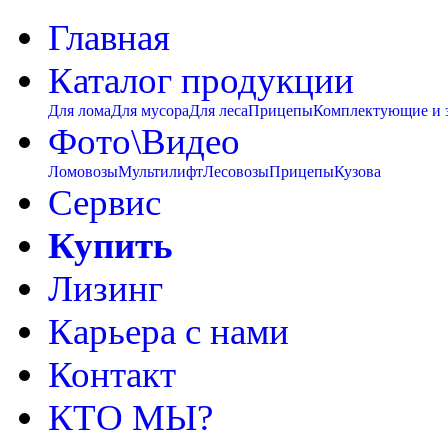
Главная
Каталог продукции
Для лома
Для мусора
Для леса
Прицепы
Комплектующие и 
Фото\Видео
Ломовозы
Мультилифт
Лесовозы
Прицепы
Кузова
Сервис
Купить
Лизинг
Карьера с нами
Контакт
КТО МЫ?